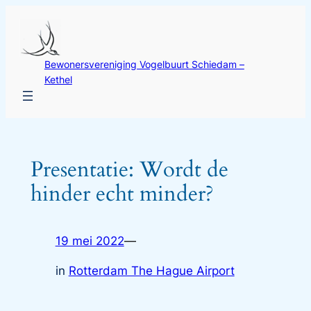
Ga
naar
de
Bewonersvereniging Vogelbuurt Schiedam –
inhoud
Kethel
Presentatie: Wordt de
hinder echt minder?
19 mei 2022
—
in
Rotterdam The Hague Airport