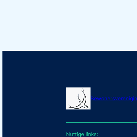
Bewonersverenigin
Nuttige links: