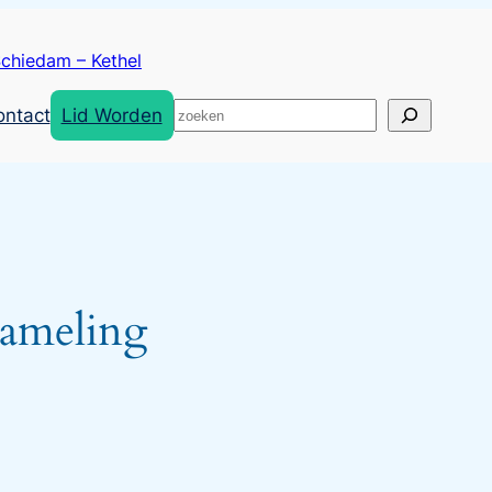
chiedam – Kethel
Zoeken
ontact
Lid Worden
zameling