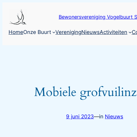
Ga
naar
Bewonersvereniging Vogelbuurt S
de
inhoud
Home
Onze Buurt
Vereniging
Nieuws
Activiteiten
C
Mobiele grofvuilin
9 juni 2023
—
in
Nieuws