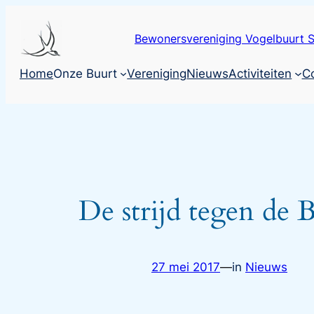
Ga
naar
Bewonersvereniging Vogelbuurt S
de
inhoud
Home
Onze Buurt
Vereniging
Nieuws
Activiteiten
C
De strijd tegen de
27 mei 2017
—
in
Nieuws