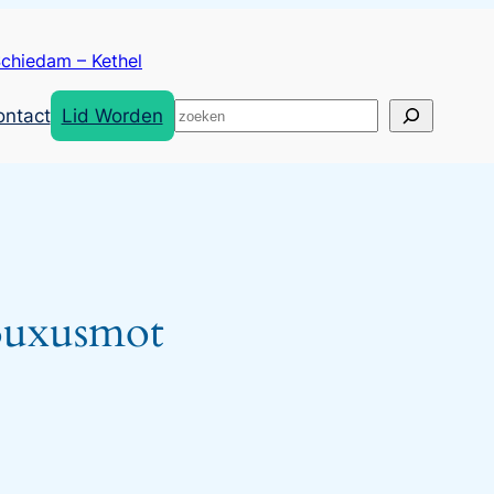
chiedam – Kethel
Zoeken
ontact
Lid Worden
 Buxusmot