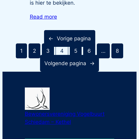
is hier te bekijken.
Read more
←
Vorige pagina
1
2
3
4
5
6
…
8
Volgende pagina
→
Bewonersvereniging Vogelbuurt
Schiedam – Kethel